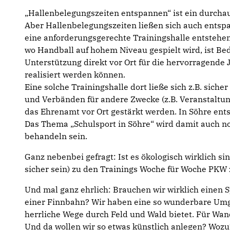
„Hallenbelegungszeiten entspannen“ ist ein durcha
Aber Hallenbelegungszeiten ließen sich auch entsp
eine anforderungsgerechte Trainingshalle entstehen
wo Handball auf hohem Niveau gespielt wird, ist Be
Unterstützung direkt vor Ort für die hervorragende
realisiert werden können.
Eine solche Trainingshalle dort ließe sich z.B. sich
und Verbänden für andere Zwecke (z.B. Veranstaltun
das Ehrenamt vor Ort gestärkt werden. In Söhre ent
Das Thema „Schulsport in Söhre“ wird damit auch n
behandeln sein.
Ganz nebenbei gefragt: Ist es ökologisch wirklich si
sicher sein) zu den Trainings Woche für Woche PKW
Und mal ganz ehrlich: Brauchen wir wirklich einen 
einer Finnbahn? Wir haben eine so wunderbare Umge
herrliche Wege durch Feld und Wald bietet. Für Wand
Und da wollen wir so etwas künstlich anlegen? Wozu